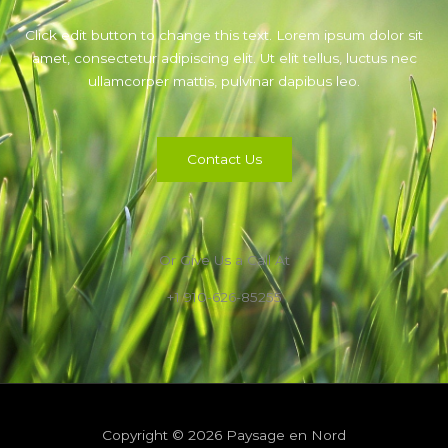
Click edit button to change this text. Lorem ipsum dolor sit
amet, consectetur adipiscing elit. Ut elit tellus, luctus nec
ullamcorper mattis, pulvinar dapibus leo.
Contact Us
Or Give Us a Call At
+1 910-626-85255
Copyright © 2026 Paysage en Nord