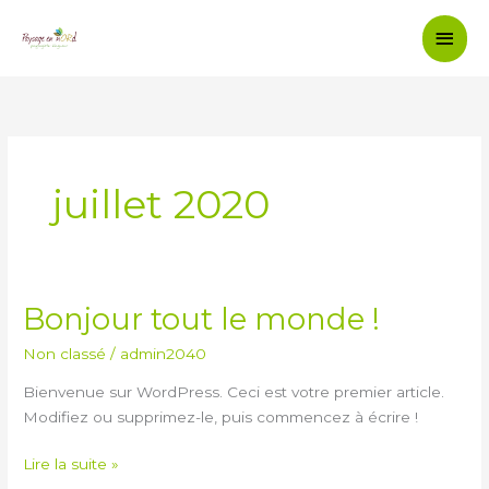
Aller
Men
au
contenu
Princ
juillet 2020
Bonjour tout le monde !
Bonjour
tout
Non classé
/
admin2040
le
monde !
Bienvenue sur WordPress. Ceci est votre premier article.
Modifiez ou supprimez-le, puis commencez à écrire !
Lire la suite »