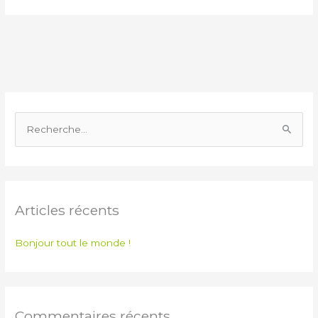
R
e
c
h
Articles récents
e
r
Bonjour tout le monde !
c
h
e
r
Commentaires récents